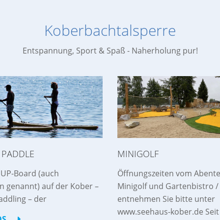
Koberbachtalsperre
Entspannung, Sport & Spaß - Naherholung pur!
 PADDLE
MINIGOLF
SUP-Board (auch
Öffnungszeiten vom Abente
n genannt) auf der Kober –
Minigolf und Gartenbistro /
addling – der
entnehmen Sie bitte unter
www.seehaus-kober.de Seit 
S...