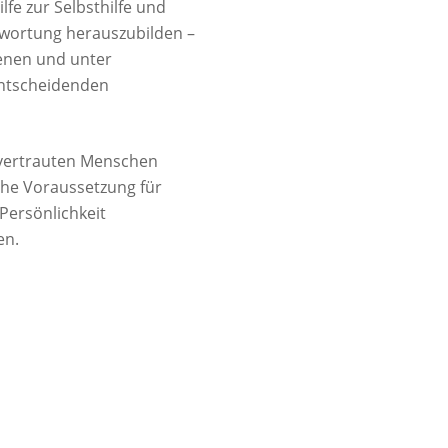
lfe zur Selbsthilfe und
ntwortung herauszubilden –
benen und unter
entscheidenden
nvertrauten Menschen
che Voraussetzung für
 Persönlichkeit
en.