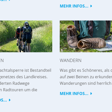
MEHR INFOS...
EN
WANDERN
chtalsperre ist Bestandteil
Was gibt es Schöneres, als 
enetzes des Landkreises.
auf zwei Beinen zu erkunde
lderten Radwege
Wanderungen sind herrlich
n Radtouren um die
MEHR INFOS...
S...