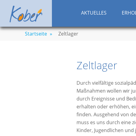
Zum
KOBERBACHTALSPER
Entspannung, Sport & Spaß – Naherholung 
Inhalt
AKTUELLES
ERHO
springen
Startseite
»
Zeltlager
Zeltlager
Durch vielfältige sozialp
Maßnahmen wollen wir ju
durch Ereignisse und Bed
erhalten oder erhöhen, ei
finden. Ausgehend von de
muss es uns durch eine zi
Kinder, Jugendlichen und