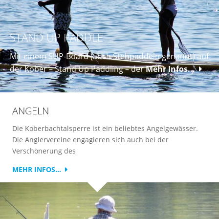
STAND UP PADDLE
Mit einem SUP-Board (auch Stehpaddeln genannt) auf
der Kober – Stand Up Paddling – der
Mehr Infos...
ANGELN
Die Koberbachtalsperre ist ein beliebtes Angelgewässer.
Die Anglervereine engagieren sich auch bei der
Verschönerung des
MEHR INFOS...