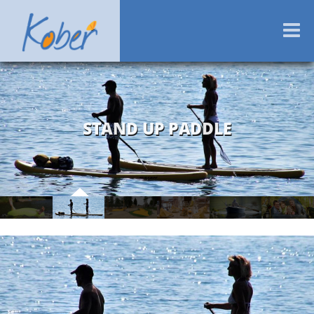
Zum
KOBERBACHTALSPER
Entspannung, Sport & Spaß – Naherholung
Inhalt
M
pur!
springen
STAND UP PADDLE