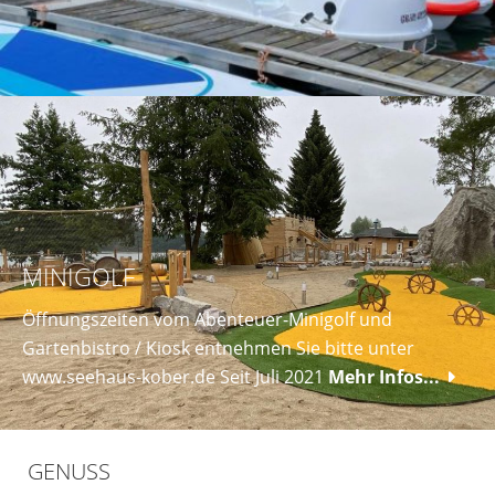
MINIGOLF
Öffnungszeiten vom Abenteuer-Minigolf und
Gartenbistro / Kiosk entnehmen Sie bitte unter
www.seehaus-kober.de Seit Juli 2021
Mehr Infos...
GENUSS