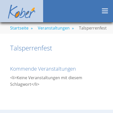
Zum
KOBERBACHTALSPER
Entspannung, Sport & Spaß – Naherholung
Inhalt
M
pur!
springen
Startseite
»
Veranstaltungen
»
Talsperrenfest
Talsperrenfest
Kommende Veranstaltungen
<li>Keine Veranstaltungen mit diesem
Schlagwort</li>